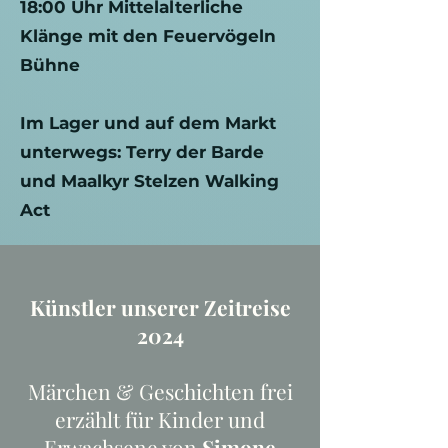
18:00 Uhr Mittelalterliche
Klänge mit den Feuervögeln
Bühne
Im Lager und auf dem Markt
unterwegs: Terry der Barde
und Maalkyr Stelzen Walking
Act
Künstler unserer Zeitreise
2024
Märchen & Geschichten frei
erzählt für Kinder und
Erwachsene von
Simone