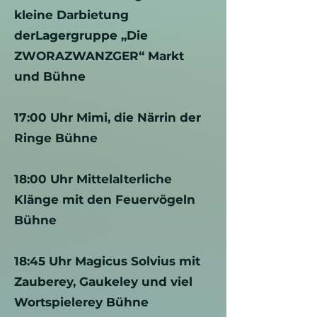
kleine Darbietung
derLagergruppe „Die
ZWORAZWANZGER“ Markt
und Bühne
17:00 Uhr Mimi, die Närrin der
Ringe Bühne
18:00 Uhr Mittelalterliche
Klänge mit den Feuervögeln
Bühne
18:45 Uhr Magicus Solvius mit
Zauberey, Gaukeley und viel
Wortspielerey Bühne