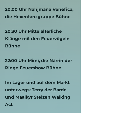
20:00 Uhr Nahjmana Venefica,
die Hexentanzgruppe Bühne
20:30 Uhr Mittelalterliche
Klänge mit den Feuervögeln
Bühne
22:00 Uhr Mimi, die Närrin der
Ringe Feuershow Bühne
Im Lager und auf dem Markt
unterwegs: Terry der Barde
und Maalkyr Stelzen Walking
Act